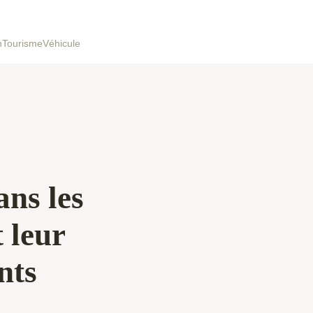
h
Tourisme
Véhicule
ans les
 leur
nts