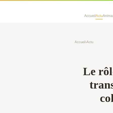
Accueil
Actu
Anima
Accueil
›
Actu
Le rôl
tran
co