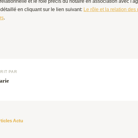
elationnelle et le rôle précis du notaire en association avec l'ag
e détaillé en cliquant sur le lien suivant:
Le rôle et la relation des
rs
.
RIT PAR
arie
rticles Actu