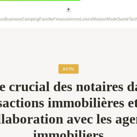
ux
Business
Camping
Famille
Finance
Immo
Loisirs
Maison
Mode
Santé
Tec
ACTU
e crucial des notaires d
sactions immobilières et
llaboration avec les age
immobiliers