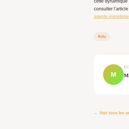
cette dynamique r
consulter l'articl
agents immobilie
Actu
EC
M
M
← Voir tous les a